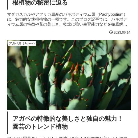
根植物の秘密に迫る
マダガスカルやアフリカ原産のパキポディウム属（Pachypodium）
は、魅力的な塊根植物の一種です。このブログ記事では、パキポデ
ィウム属の特徴や花の美しさ、乾燥に強い生育能力などを徹底解
説。さらに、塊根植物の秘密にも迫ります。自然の神秘を感じるパ
2023.06.14
キポディウム属の魅力を探求し、観賞用植物としての魅力を存分に
堪能しましょう。
アガベ属（Agave)
アガベの特徴的な美しさと独自の魅力！
園芸のトレンド植物