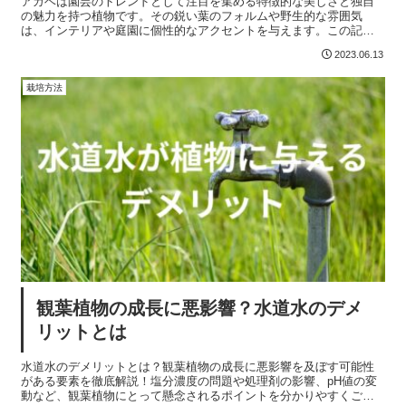
アガベは園芸のトレンドとして注目を集める特徴的な美しさと独自
の魅力を持つ植物です。その鋭い葉のフォルムや野生的な雰囲気
は、インテリアや庭園に個性的なアクセントを与えます。この記事
では、アガベが現在の園芸のトレンドとなっている理由や、アガベ
2023.06.13
の特徴的な美しさと独自の魅力について紹介しています。
栽培方法
観葉植物の成長に悪影響？水道水のデメ
リットとは
水道水のデメリットとは？観葉植物の成長に悪影響を及ぼす可能性
がある要素を徹底解説！塩分濃度の問題や処理剤の影響、pH値の変
動など、観葉植物にとって懸念されるポイントを分かりやすくご紹