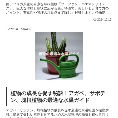
南アフリカ原産の希少な球根植物「ブーファン・ハエマンソイデ
ス」。巨大な球根と扇状に広がる葉が特徴で、美しい姿と育て方の
ポイント、有毒性や管理の注意点まで詳しく解説します。植物愛好
家必見の情報！
2024.12.17
アガベ属（Agave)
植物の成長を促す秘訣！アガベ、サボテ
ン、塊根植物の最適な水温ガイド
アガベ、サボテン、塊根植物の成長を促す最適な水温範囲を徹底解
説！健康で美しい植物を育てるための水温管理の秘訣を初心者向け