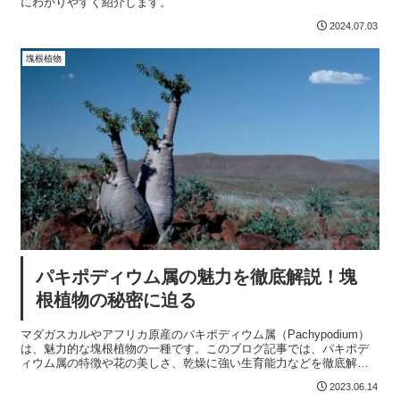
にわかりやすく紹介します。
2024.07.03
塊根植物
パキポディウム属の魅力を徹底解説！塊
根植物の秘密に迫る
マダガスカルやアフリカ原産のパキポディウム属（Pachypodium）
は、魅力的な塊根植物の一種です。このブログ記事では、パキポデ
ィウム属の特徴や花の美しさ、乾燥に強い生育能力などを徹底解
説。さらに、塊根植物の秘密にも迫ります。自然の神秘を感じるパ
2023.06.14
キポディウム属の魅力を探求し、観賞用植物としての魅力を存分に