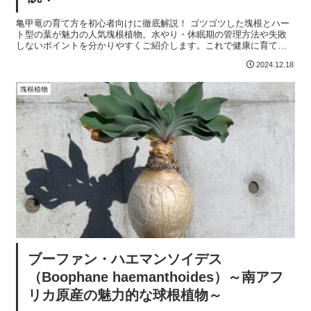
亀甲竜の育て方を初心者向けに徹底解説！ ゴツゴツした塊根とハー
ト型の葉が魅力の人気塊根植物。水やり・休眠期の管理方法や失敗
しないポイントを分かりやすくご紹介します。これで健康に育てら
れる！
2024.12.18
塊根植物
ブーファン・ハエマンソイデス
（Boophane haemanthoides）～南アフ
リカ原産の魅力的な球根植物～