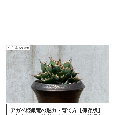
アガベ属（Agave)
アガベ姫厳竜の魅力・育て方【保存版】