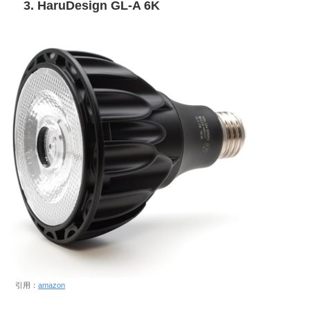
3. HaruDesign GL-A 6K
引用：
amazon