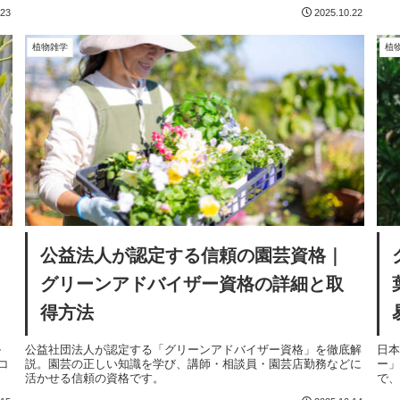
信
.23
2025.10.22
植物雑学
植
公益法人が認定する信頼の園芸資格｜
グリーンアドバイザー資格の詳細と取
得方法
ル
公益社団法人が認定する「グリーンアドバイザー資格」を徹底解
日本
コ
説。園芸の正しい知識を学び、講師・相談員・園芸店勤務などに
ー
活かせる信頼の資格です。
で