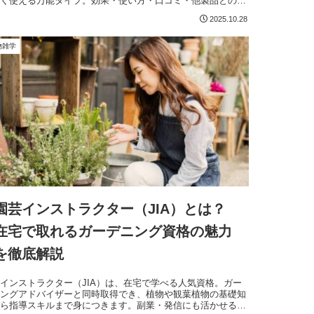
広く使える万能タイプ。効果・使い方・口コミ・他製品との比
まで徹底解説！
2025.10.28
物雑学
園芸インストラクター（JIA）とは？
在宅で取れるガーデニング資格の魅力
を徹底解説
インストラクター（JIA）は、在宅で学べる人気資格。ガー
ニングアドバイザーと同時取得でき、植物や観葉植物の基礎知
から指導スキルまで身につきます。副業・発信にも活かせる通