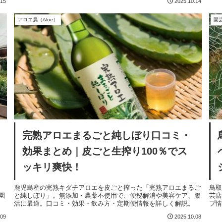
.15
2025.10.14
アロエ属（Aloe）
園
完熟アロエまるごと純しぼり口コミ・
効果まとめ｜皮ごと生搾り100％でス
ッキリ爽快！
鹿児島産の完熟キダチアロエを皮ごと搾った「完熟アロエまるご
鳥
園
と純しぼり」。無添加・農薬不使用で、便秘解消や美容ケア、腸
芸
活に最適。口コミ・効果・飲み方・定期便情報を詳しく解説。
プ
.09
2025.10.08