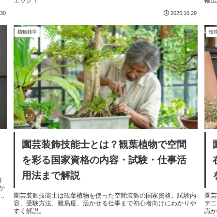
ェック！
幅
較
.30
2025.10.29
植物雑学
植
園芸装飾技能士とは？観葉植物で空間
を彩る国家資格の内容・試験・仕事活
用法まで解説
者
か
イ
園芸装飾技能士は観葉植物を使った空間装飾の国家資格。試験内
園芸
容、受験方法、難易度、活かせる仕事まで初心者向けにわかりや
デ
すく解説。
識