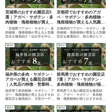
宮城県のおすすめ園芸店5
京都府でおすすめのアガ
選｜アガベ・サボテン・多
ベ・サボテン・多肉植物・
肉植物・塊根植物が買える
塊根植物が買える人気園芸
人気ショップまとめ
店7選【完全ガイド】
「宮城県でアガベ・サボテン・多
京都府内でアガベ・サボテン・多
肉植物・塊根植物が買える人気園
肉植物・塊根植物が豊富な人気園
芸店を徹底紹介！仙台市を中心に
芸店を厳選紹介。初心者からマニ
専門店から大型園芸店まで比較表
アまで満足できる店舗情報を比較
付きで解説。初心者からマニアま
表付きで掲載。
園芸店
園芸店
で楽しめるおすすめショップまと
め。」
福井県の多肉・サボテン・
群馬県でおすすめの園芸店
アガベが買える園芸店8選
7選｜アガベ・サボテン・
｜人気店の特徴・営業時
多肉植物・塊根植物が揃う
間・SNS完全ガイド
人気店まとめ
福井県で多肉植物・サボテン・ア
群馬県で人気の園芸店を徹底紹
【2026最新】
ガベ・塊根植物が買えるおすすめ
介。アガベ・サボテン・多肉植
園芸店を徹底紹介。大型ガーデン
物・塊根植物が揃うおすすめ店7
センターから専門店、移動販売や
選。特徴や営業時間、SNS情報
オンラインショップまで網羅し、
まで網羅。
園芸店
園芸店
営業時間・所在地・SNSリンク