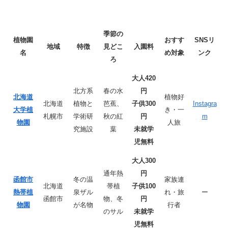
季節の
植物園
おすす
SNSリ
地域
特徴
見どこ
入園料
名
め対象
ンク
ろ
大人420
北方系
春の水
円
北海道
植物好
北海道
植物と
芭蕉、
子供300
Instagra
大学植
き・一
札幌市
学術研
秋の紅
円
m
物園
人旅
究施設
葉
未就学
児無料
大人300
通年熱
円
函館市
冬の温
家族連
北海道
帯植
子供100
熱帯植
泉ザル
れ・旅
ー
函館市
物、冬
円
物園
が名物
行者
のサル
未就学
児無料