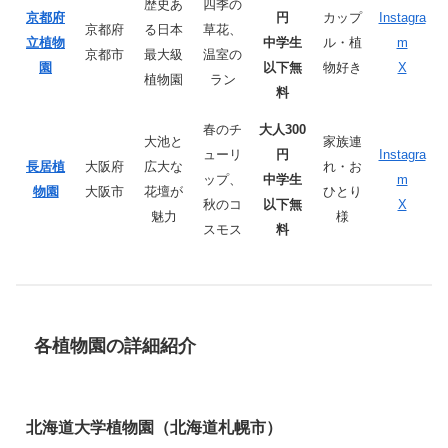
歴史あ
四季の
京都府
円
カップ
Instagra
京都府
る日本
草花、
立植物
中学生
ル・植
m
京都市
最大級
温室の
園
以下無
物好き
X
植物園
ラン
料
春のチ
大人300
大池と
家族連
ューリ
円
Instagra
長居植
大阪府
広大な
れ・お
ップ、
中学生
m
物園
大阪市
花壇が
ひとり
秋のコ
以下無
X
魅力
様
スモス
料
各植物園の詳細紹介
北海道大学植物園（北海道札幌市）