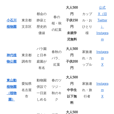
大人500
公式
都会の
円
カップ
X（旧
春の
小石川
東京都
静寂と
子供150
ル・お
Twitter
桜・秋
植物園
文京区
歴史的
円
ひとり
）
の紅葉
価値
未就学
様
Instagra
児無料
m
バラ園
大人500
春秋の
家族連
Instagra
神代植
東京都
と日本
円
バラ、
れ・カ
m
物公園
調布市
庭園が
子供200
紅葉
ップル
X
有名
円
大人500
東山動
動物園
春のツ
愛知県
円
家族連
Instagra
植物園
併設で
ツジ・
名古屋
中学生
れ・旅
m
（植物
一日楽
秋のキ
市
以下無
行者
X
園）
しめる
ク
料
大人500