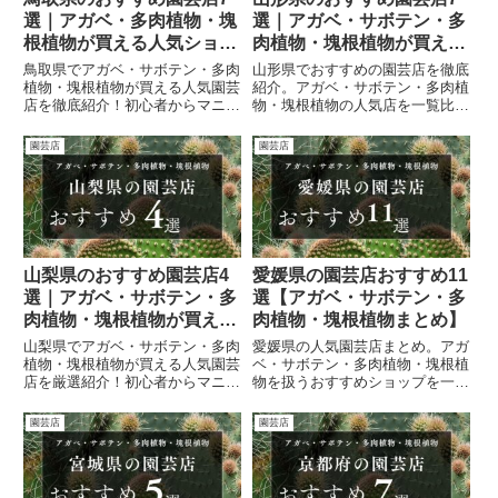
選｜アガベ・多肉植物・塊
選｜アガベ・サボテン・多
根植物が買える人気ショッ
肉植物・塊根植物が買える
プまとめ【2026年最新】
人気ショップまとめ
鳥取県でアガベ・サボテン・多肉
山形県でおすすめの園芸店を徹底
植物・塊根植物が買える人気園芸
紹介。アガベ・サボテン・多肉植
店を徹底紹介！初心者からマニア
物・塊根植物の人気店を一覧比
まで楽しめるおすすめショップ情
較。営業時間やSNS情報も掲
報を最新まとめ。
載。
園芸店
園芸店
山梨県のおすすめ園芸店4
愛媛県の園芸店おすすめ11
選｜アガベ・サボテン・多
選【アガベ・サボテン・多
肉植物・塊根植物が買える
肉植物・塊根植物まとめ】
人気ショップまとめ
山梨県でアガベ・サボテン・多肉
愛媛県の人気園芸店まとめ。アガ
植物・塊根植物が買える人気園芸
ベ・サボテン・多肉植物・塊根植
店を厳選紹介！初心者からマニア
物を扱うおすすめショップを一覧
まで楽しめる、おすすめショップ
表付きで紹介。営業時間やSNS
一覧と詳細ガイド。
も掲載。
園芸店
園芸店