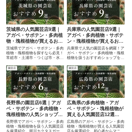
付きで比較できます。初心者から
マニアまで必見の保存版ガイドで
す。
茨城県の人気園芸店9選｜
兵庫県の人気園芸店9選｜
アガベ・サボテン・多肉植
アガベ・多肉植物・サボテ
物・塊根植物が買えるおす
ン・塊根植物が買えるおす
すめショップ徹底ガイド
すめショップまとめ
茨城県でアガベ・サボテン・多肉
兵庫県で人気の園芸店を網羅！ア
植物・塊根植物を探すなら必見！
ガベ・サボテン・多肉植物・塊根
常総市・土浦市・つくば市・水戸
植物を扱うおすすめショップを一
市など人気園芸店を網羅し、特
覧表と詳細紹介でまとめました。
徴・営業時間・おすすめポイン
園芸店
園芸店
ト・公式SNSを徹底紹介。初心
者からコレクターまで楽しめる園
芸店ガイド。
長野県の園芸店6選｜アガ
広島県の多肉植物・アガ
ベ・サボテン・多肉植物・
ベ・サボテン・塊根植物が
塊根植物の人気ショップま
買える人気園芸店12選
とめ
【2026年最新版】
長野県でアガベ・サボテン・多肉
広島県のアガベ・サボテン・多肉
植物・塊根植物を扱う人気園芸店
植物・塊根植物が買える人気園芸
を厳選紹介。堀川カクタスガーデ
店を厳選紹介。初心者からマニア