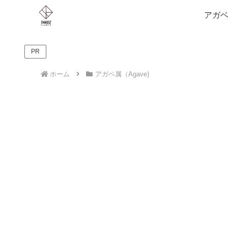
アガベ
PR
ホーム
アガベ属（Agave)