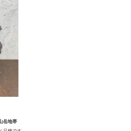
山岳地帯
ベ品種です。