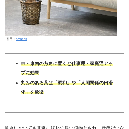
引用：
amazon
東・東南の方角に置くと仕事運・家庭運アッ
プに効果
丸みのある葉は「調和」や「人間関係の円滑
化」を象徴
風水においても非常に縁起の良い植物とされ、新築祝いな