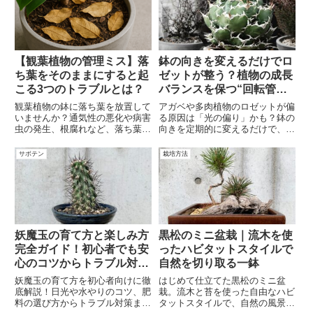
しく育てましょう。今すぐ読ん
で、アガベの徒長問題を解決しま
せんか？
【観葉植物の管理ミス】落
鉢の向きを変えるだけでロ
ち葉をそのままにすると起
ゼットが整う？植物の成長
こる3つのトラブルとは？
バランスを保つ“回転管
理”のすすめ
観葉植物の鉢に落ち葉を放置して
アガベや多肉植物のロゼットが偏
いませんか？通気性の悪化や病害
る原因は「光の偏り」かも？鉢の
虫の発生、根腐れなど、落ち葉を
向きを定期的に変えるだけで、美
そのままにすることで起こる3つ
しい形を保つ育成テクニックを詳
のトラブルとその対策をわかりや
しく解説！
サボテン
栽培方法
すく解説します。初心者にもおす
すめの管理ポイントを紹介。
妖魔玉の育て方と楽しみ方
黒松のミニ盆栽｜流木を使
完全ガイド！初心者でも安
ったハビタットスタイルで
心のコツからトラブル対策
自然を切り取る一鉢
まで
妖魔玉の育て方を初心者向けに徹
はじめて仕立てた黒松のミニ盆
底解説！日光や水やりのコツ、肥
栽。流木と苔を使った自由なハビ
料の選び方からトラブル対策まで
タットスタイルで、自然の風景を