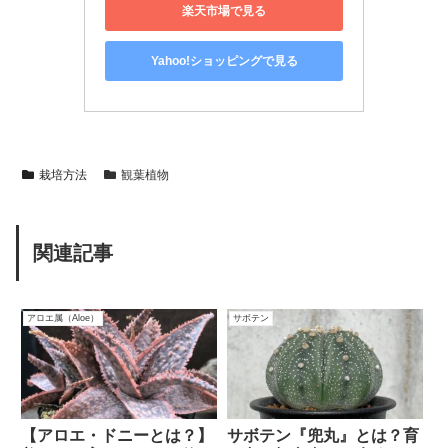
楽天市場で見る
Yahoo!ショッピングで見る
栽培方法
観葉植物
関連記事
アロエ属（Aloe）
サボテン
【アロエ・ドニーとは？】
サボテン『兜丸』とは？育