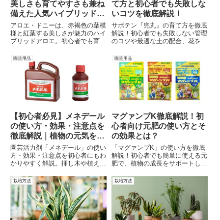
美しさも育てやすさも兼ね
て方と初心者でも失敗しな
備えた人気ハイブリッドの
いコツを徹底解説！
魅力
アロエ・ドニーは、赤褐色の葉模
サボテン『兜丸』の育て方を徹底
様と紅葉する美しさが魅力のハイ
解説！初心者でも失敗しない管理
ブリッドアロエ。初心者でも育て
のコツや最適な土の配合、花を咲
やすく、日光による色変化が楽し
かせる秘訣まで詳しく紹介。トゲ
める人気品種を徹底解説！
なしサボテンの魅力を楽しむため
園芸用品
園芸用品
の完全ガイド。
【初心者必見】メネデール
マグァンプK徹底解説！初
の使い方・効果・注意点を
心者向け元肥の使い方とそ
徹底解説｜植物の元気をサ
の効果とは？
ポートする園芸活力剤ガイ
園芸活力剤「メネデール」の使い
「マグァンプK」の使い方を徹底
ド
方・効果・注意点を初心者にもわ
解説！初心者でも簡単に使える元
かりやすく解説。挿し木や植え替
肥で、植物の成長をサポートしま
え、弱った植物の回復に役立つ活
す。長く効く成分で花や野菜が元
用方法を徹底紹介します。
気に育つコツを知りたい方必見。
栽培方法
栽培方法
詳しい効果や使い方のポイントを
わかりやすく紹介！