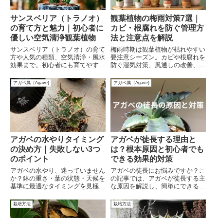
サンスベリア（トラノオ）
観葉植物の梅雨対策7選｜
の育て方と魅力｜初心者に
カビ・根腐れを防ぐ管理方
優しい空気清浄観葉植物
法と注意点を解説
サンスベリア（トラノオ）の育て
梅雨時期は観葉植物が枯れやすい
方や人気の種類、空気清浄・風水
要注意シーズン。カビや根腐れを
効果まで。初心者にも育てやすい
防ぐ湿気対策、風通しの改善、正
観葉植物を徹底解説！
しい水やり方法など、初心者でも
できる具体的な梅雨対策を7つ紹
アガベ属（Agave)
アガベ属（Agave)
介します。
アガベの水やりタイミング
アガベが徒長する理由と
の決め方｜失敗しない3つ
は？根本原因と初心者でも
のポイント
できる効果的対策
アガベの水やり、迷っていません
アガベの徒長にお悩みですか？こ
か？鉢の重さ・葉の状態・天候を
の記事では、アガベが徒長する主
基準に最適なタイミングを見極
な原因を解説し、簡単にできる効
め、根腐れを防ぐ方法を解説。季
果的な対策方法を提供します。初
節別の頻度や失敗しないコツを知
心者でも安心して実践できるケア
栽培方法
栽培方法
って、アガベを健康に育てましょ
のポイントと専門家のアドバイス
う！
で、あなたのアガベを健康的に美