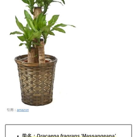
引用：
amazon
学名：
Dracaena fragrans
‘Massangeana’