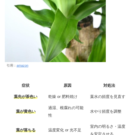
引用：
amazon
症状
原因
対処法
葉先が茶色い
乾燥 or 肥料焼け
葉水の頻度を見直す
過湿、根腐れの可能
葉が黄色い
水やり頻度を調整
性
室内の明るさ・温度
葉が落ちる
温度変化 or 光不足
を安定させる