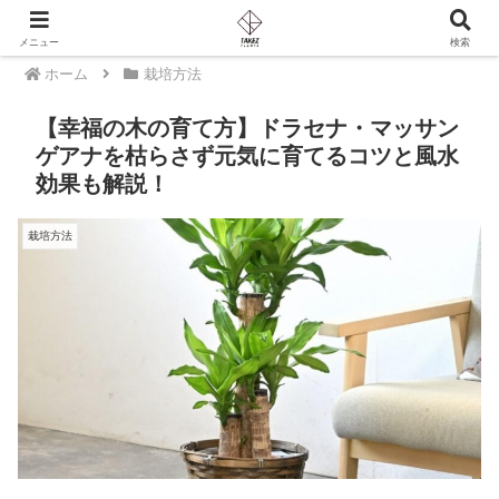
PR
メニュー
検索
ホーム
栽培方法
【幸福の木の育て方】ドラセナ・マッサン
ゲアナを枯らさず元気に育てるコツと風水
効果も解説！
栽培方法