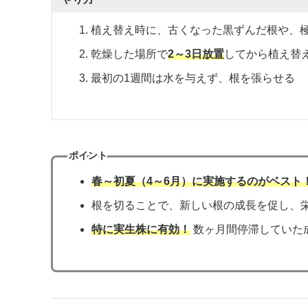
植え替え時に、古くなった黒ずんだ根や、極
乾燥した場所で
2～3日放置
してから植え替
最初の1週間は水を与えず、根を張らせる
ポイント
春～初夏（4～6月）に実施するのがベスト
根を切ることで、新しい根の成長を促し、
特に実生株に有効！
数ヶ月間停滞していた