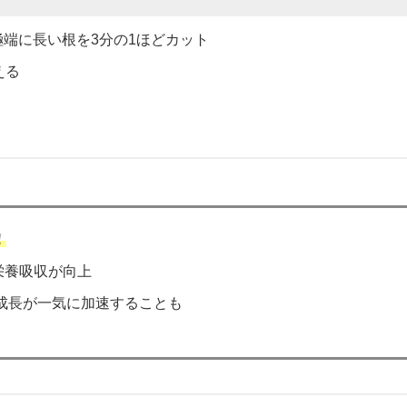
端に長い根を3分の1ほどカット
える
！
栄養吸収が向上
成長が一気に加速することも