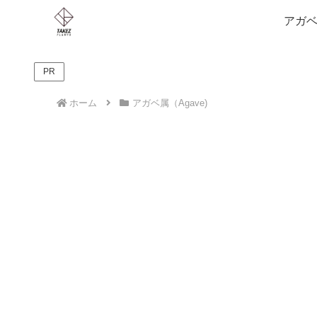
アガベ
PR
ホーム
アガベ属（Agave)