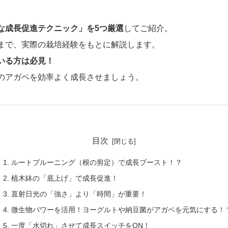
な成長促進テクニック」を5つ厳選
してご紹介。
まで、実際の栽培経験をもとに解説します。
いる方は必見！
のアガベを効率よく成長させましょう。
目次
1. ルートプルーニング（根の剪定）で成長ブースト！？
2. 植木鉢の「底上げ」で成長促進！
3. 直射日光の「強さ」より「時間」が重要！
4. 微生物パワーを活用！ヨーグルトや納豆菌がアガベを元気にする！
5. 一度「水切れ」させて成長スイッチをON！