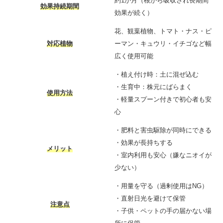
約1か月（根から吸収され長期間
効果持続期間
効果が続く）
花、観葉植物、トマト・ナス・ピ
対応植物
ーマン・キュウリ・イチゴなど幅
広く使用可能
・植え付け時：土に混ぜ込む
・生育中：株元にばらまく
使用方法
・軽量スプーン付きで初心者も安
心
・肥料と害虫駆除が同時にできる
・効果が長持ちする
メリット
・室内利用も安心（嫌なニオイが
少ない）
・用量を守る（過剰使用はNG）
・直射日光を避けて保管
注意点
・子供・ペットの手の届かない場