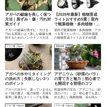
アガベの鋸歯を美しく保つ
【2026年最新】植物育成
方法｜黒ずみ・傷・汚れ対
ライトおすすめ5選｜室内
策ガイド
で観葉植物・多肉植物・ア
ガベを育てる最強LED比較
アガベの鋸歯が黒ずむ・欠ける・
室内で観葉植物・多肉植物・アガ
汚れる原因とは？美しい鋸歯を維
ベを育てたい方へ。2026年最新
持するためのメンテナンス方法を
の植物育成ライトおすすめ5選を
詳しく解説します。水やり・日照
徹底比較。フルスペクトルLEDの
管理・用土選びのポイントを押さ
選び方や光量目安、用途別の違い
アガベ属（Agave)
塊根植物
えて、健康的なアガベを育てまし
まで初心者にも分かりやすく解
ょう！
説。
アガベの水やりタイミング
アデニウム（砂漠のバラ）
の決め方｜失敗しない3つ
の育て方と魅力｜初心者で
のポイント
も開花する管理のコツ
アガベの水やり、迷っていません
乾燥地帯の宝石「アデニウム（砂
か？鉢の重さ・葉の状態・天候を
漠のバラ）」は、初心者でも楽し
基準に最適なタイミングを見極
める美しい塊根植物。花を咲かせ
め、根腐れを防ぐ方法を解説。季
る育て方と管理のコツをわかりや
節別の頻度や失敗しないコツを知
すく解説！
アガベ属（Agave)
アガベ属（Agave)