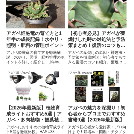
って、アガベを健康に育てましょ
う！
アガベ姫厳竜の育て方と1
【初心者必見】アガベが葉
年半の成長記録！水やり・
焼けした時の対処法と予防
照明・肥料の管理ポイント
策まとめ！復活のコツも解
説
アガベ姫厳竜の育て方を徹底解
アガベの葉焼けの原因・対処法・
説！水やり、照明、肥料管理のポ
予防策を徹底解説！初心者でもで
イントを詳しく紹介し、1年半の
きる復活のコツも紹介。葉焼けし
成長記録で実践的なコツをお届け
たアガベを救いたい方必見。
します。初心者でも安心の育成ガ
アガベ属（Agave)
アガベ属（Agave)
イド！
【2026年最新版】植物育
アガベの魅力を深掘り！初
成ライトおすすめ5選｜ア
心者からプロまでおすすめ
ガベ・多肉植物・観葉植物
書籍9選【2026年最新版】
に本当におすすめなのはこ
アガベにおすすめの植物育成ライ
アガベ初心者から愛好家・プロ向
れ！
ト5選を徹底比較。HASU38
けまで！栽培本・図鑑・チタノタ