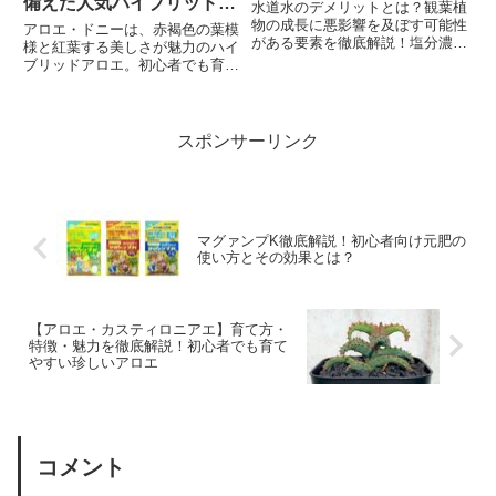
備えた人気ハイブリッドの
水道水のデメリットとは？観葉植
魅力
物の成長に悪影響を及ぼす可能性
アロエ・ドニーは、赤褐色の葉模
がある要素を徹底解説！塩分濃度
様と紅葉する美しさが魅力のハイ
の問題や処理剤の影響、pH値の
ブリッドアロエ。初心者でも育て
変動など、観葉植物にとって懸念
やすく、日光による色変化が楽し
されるポイントを分かりやすくご
める人気品種を徹底解説！
紹介します。水道水の特性を理解
し、植物に最適な水環境を整える
スポンサーリンク
ためのヒントもお伝えします。美
しい観葉植物の育成に役立つ情報
をお届けします！
マグァンプK徹底解説！初心者向け元肥の
使い方とその効果とは？
【アロエ・カスティロニアエ】育て方・
特徴・魅力を徹底解説！初心者でも育て
やすい珍しいアロエ
コメント