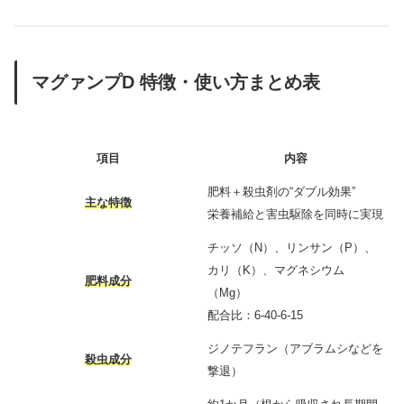
マグァンプD 特徴・使い方まとめ表
項目
内容
肥料＋殺虫剤の“ダブル効果”
主な特徴
栄養補給と害虫駆除を同時に実現
チッソ（N）、リンサン（P）、
カリ（K）、マグネシウム
肥料成分
（Mg）
配合比：6-40-6-15
ジノテフラン（アブラムシなどを
殺虫成分
撃退）