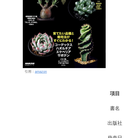
引用：
amazon
項目
書名
出版社
発売日