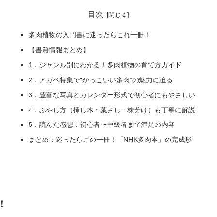
目次
多肉植物の入門書に迷ったらこれ一冊！
【書籍情報まとめ】
1．ジャンル別にわかる！多肉植物の育て方ガイド
2．アガベ特集で“かっこいい多肉”の魅力に迫る
3．豊富な写真とカレンダー形式で初心者にもやさしい
4．ふやし方（挿し木・葉ざし・株分け）も丁寧に解説
5．読んだ感想：初心者〜中級者まで満足の内容
まとめ：迷ったらこの一冊！「NHK多肉本」の完成形
！