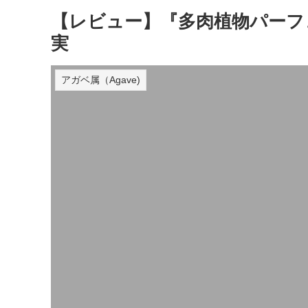
【レビュー】『多肉植物パーフ
実
アガベ属（Agave)