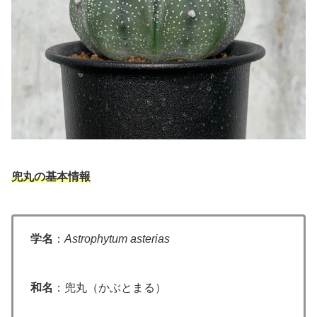
兜丸の基本情報
学名
：
Astrophytum asterias
和名
：兜丸（かぶとまる）