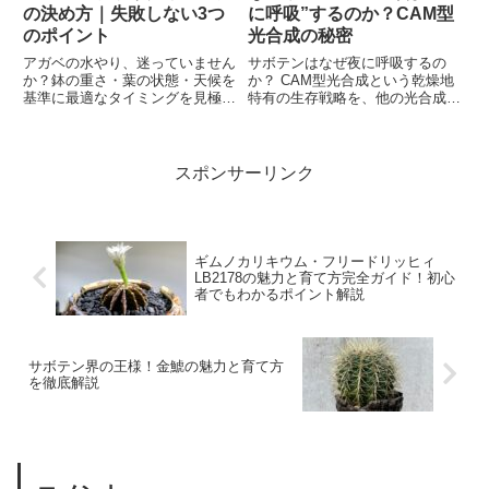
の決め方｜失敗しない3つ
に呼吸”するのか？CAM型
のポイント
光合成の秘密
アガベの水やり、迷っていません
サボテンはなぜ夜に呼吸するの
か？鉢の重さ・葉の状態・天候を
か？ CAM型光合成という乾燥地
基準に最適なタイミングを見極
特有の生存戦略を、他の光合成と
め、根腐れを防ぐ方法を解説。季
の違いとともにやさしく解説。植
節別の頻度や失敗しないコツを知
物の進化の面白さに迫ります。
って、アガベを健康に育てましょ
う！
スポンサーリンク
ギムノカリキウム・フリードリッヒィ
LB2178の魅力と育て方完全ガイド！初心
者でもわかるポイント解説
サボテン界の王様！金鯱の魅力と育て方
を徹底解説