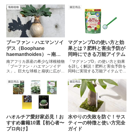
が魅力の人気品種。日当たり・水
鉢の選び方、そして増やし方まで
やり・土選びのポイントを詳しく
詳しく紹介します。これを読め
塊根植物
園芸用品
紹介し、美しく育てるコツを解説
ば、健康で美しいアロエ・テンプ
します。
ラを育てられること間違いなし！
ブーファン・ハエマンソイ
マグァンプDの使い方と効
デス（Boophane
果とは？肥料と害虫予防が
haemanthoides）～南ア
同時にできる万能アイテム
フリカ原産の魅力的な球根
南アフリカ原産の希少な球根植物
「マグァンプD」の使い方と効果
植物～
「ブーファン・ハエマンソイデ
を詳しく解説！肥料と害虫予防を
ス」。巨大な球根と扇状に広がる
同時に実現する万能アイテムで、
葉が特徴で、美しい姿と育て方の
花や野菜、観葉植物が元気に育ち
ポイント、有毒性や管理の注意点
ます。簡単な施肥でアブラムシも
園芸用品
園芸用品
まで詳しく解説します。植物愛好
予防し、植物の健康を守りたい方
家必見の情報！
におすすめ。育てやすさがぐっと
向上するマグァンプDの魅力をチ
ェック！
ハオルチア愛好家必見！お
水やりの失敗を防ぐ！サス
すすめ書籍10選【初心者〜
ティーの特徴と使い方完全
プロ向け】
ガイド