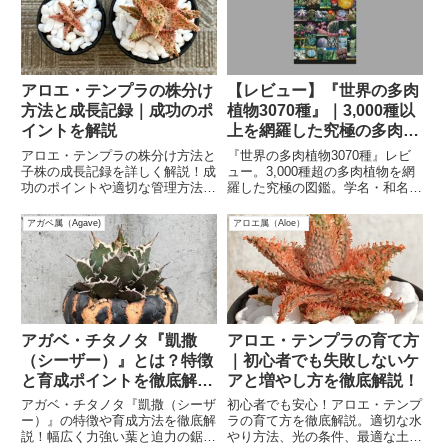
アロエ・テンプラの株分け
【レビュー】『世界の多肉
方法と成長記録｜成功のポ
植物3070種』｜3,000種以
イントを解説
上を網羅した究極の多肉植
物図鑑
アロエ・テンプラの株分け方法と
『世界の多肉植物3070種』レビ
子株の成長記録を詳しく解説！成
ュー。3,000種超の多肉植物を網
功のポイントや適切な管理方法を
羅した究極の図鑑。学名・和名・
初心者向けに紹介。株分けのタイ
原産地を完全掲載した上級者必携
ミングや育て方のコツを知りたい
の一冊。
アガベ属（Agave)
アロエ属（Aloe）
方は必見です。
アガベ・チタノタ『凱撒
アロエ・テンプラの育て方
（シーザー）』とは？特徴
｜初心者でも失敗しないケ
と育成ポイントを徹底解
アと増やし方を徹底解説！
説！
アガベ・チタノタ『凱撒（シーザ
初心者でも安心！アロエ・テンプ
ー）』の特徴や育成方法を徹底解
ラの育て方を徹底解説。適切な水
説！幅広く力強い葉と迫力の鋸歯
やり方法、光の条件、最適な土と