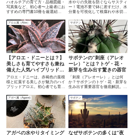
ハオルチアの育て方・品種図鑑・
水やりの失敗を防ぐならサスティ
写真集など、初心者〜上級者にお
ー！電池不要で鉢に差すだけ、水
すすめの専門書10冊を厳選紹
分量を可視化して根腐れや水切れ
介。育成の疑問を解決！
を防ぐ画期的な水分計。初心者か
らプロまで使えるサスティーの特
アロエ属（Aloe）
サボテン
徴や正しい使い方、対応する植
物・土壌について詳しく解説！
【アロエ・ドニーとは？】
サボテンの“刺座（アレオ
美しさも育てやすさも兼ね
ーレ）”とは？トゲ・花・
備えた人気ハイブリッドの
新芽を生み出す驚きの器官
魅力
アロエ・ドニーは、赤褐色の葉模
「刺座（アレオーレ）」とは何
様と紅葉する美しさが魅力のハイ
か？サボテンのトゲ・花・新芽を
ブリッドアロエ。初心者でも育て
生み出す重要器官を徹底解説。構
やすく、日光による色変化が楽し
造や役割、種類ごとの違いも紹
める人気品種を徹底解説！
介！
アガベ属（Agave)
サボテン
アガベの水やりタイミング
なぜサボテンの多くは“夜