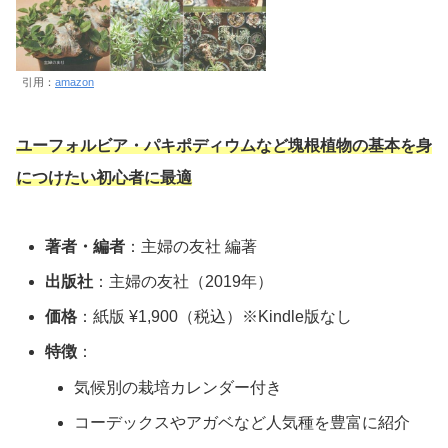
引用：
amazon
ユーフォルビア・パキポディウムなど塊根植物の基本を身
につけたい初心者に最適
著者・編者
：主婦の友社 編著
出版社
：主婦の友社（2019年）
価格
：紙版 ¥1,900（税込）※Kindle版なし
特徴
：
気候別の栽培カレンダー付き
コーデックスやアガベなど人気種を豊富に紹介