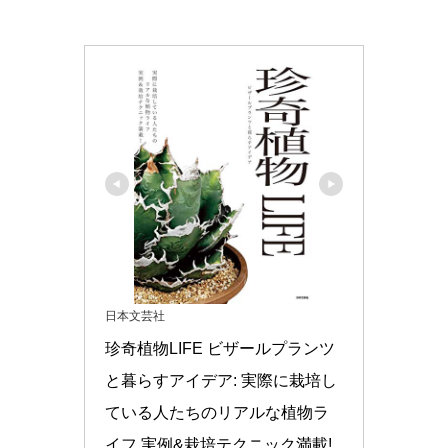
日本文芸社
珍奇植物LIFE ビザールプランツ
と暮らすアイデア: 実際に栽培し
ている人たちのリアルな植物ラ
イフ 実例&栽培テクニック満載!