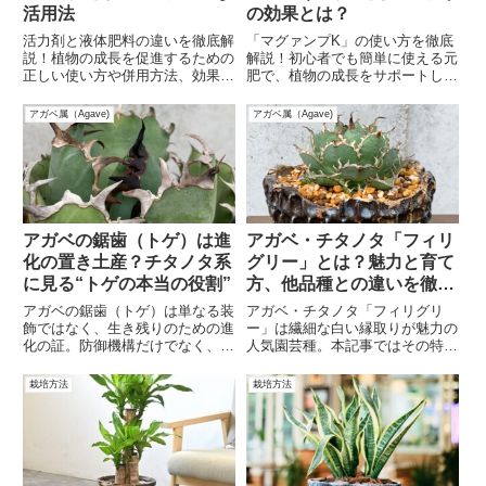
活用法
の効果とは？
活力剤と液体肥料の違いを徹底解
「マグァンプK」の使い方を徹底
説！植物の成長を促進するための
解説！初心者でも簡単に使える元
正しい使い方や併用方法、効果的
肥で、植物の成長をサポートしま
な活用法を詳しく紹介。育ててい
す。長く効く成分で花や野菜が元
る植物に最適な栄養補給を実現し
気に育つコツを知りたい方必見。
アガベ属（Agave)
アガベ属（Agave)
ましょう。
詳しい効果や使い方のポイントを
わかりやすく紹介！
アガベの鋸歯（トゲ）は進
アガベ・チタノタ「フィリ
化の置き土産？チタノタ系
グリー」とは？魅力と育て
に見る“トゲの本当の役割”
方、他品種との違いを徹底
解説
アガベの鋸歯（トゲ）は単なる装
アガベ・チタノタ「フィリグリ
飾ではなく、生き残りのための進
ー」は繊細な白い縁取りが魅力の
化の証。防御機構だけでなく、蒸
人気園芸種。本記事ではその特徴
散抑制という意外な役割も？チタ
や育て方、他チタノタとの違いを
ノタ系の魅力を科学的に解説。
わかりやすく解説します。
栽培方法
栽培方法