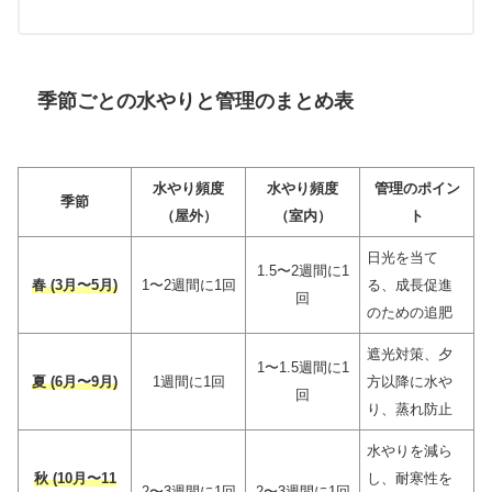
季節ごとの水やりと管理のまとめ表
水やり頻度
水やり頻度
管理のポイン
季節
（屋外）
（室内）
ト
日光を当て
1.5〜2週間に1
春 (3月〜5月)
1〜2週間に1回
る、成長促進
回
のための追肥
遮光対策、夕
1〜1.5週間に1
夏 (6月〜9月)
1週間に1回
方以降に水や
回
り、蒸れ防止
水やりを減ら
秋 (10月〜11
し、耐寒性を
2〜3週間に1回
2〜3週間に1回