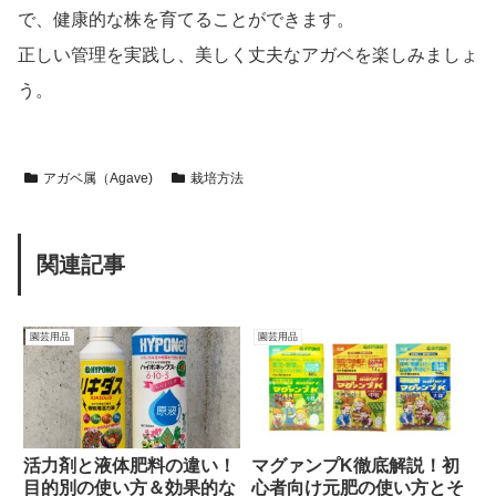
で、健康的な株を育てることができます。
正しい管理を実践し、美しく丈夫なアガベを楽しみましょ
う。
アガベ属（Agave)
栽培方法
関連記事
園芸用品
園芸用品
活力剤と液体肥料の違い！
マグァンプK徹底解説！初
目的別の使い方＆効果的な
心者向け元肥の使い方とそ