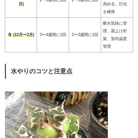
月)
高める、日光
を確保
断水気味に管
理、霜よけ対
冬 (12月〜2月)
3〜4週間に1回
2〜3週間に1回
策、室内温度
管理
水やりのコツと注意点