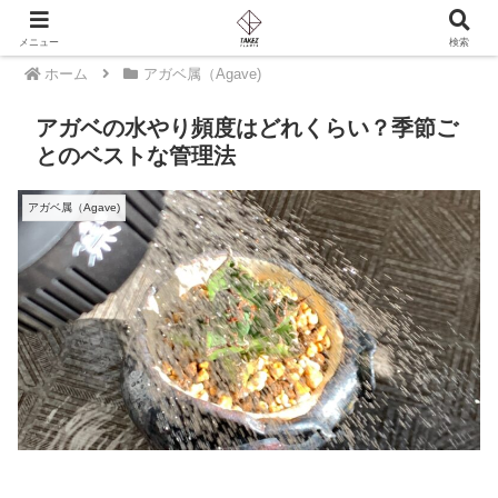
PR
メニュー
検索
ホーム
アガベ属（Agave)
アガベの水やり頻度はどれくらい？季節ご
とのベストな管理法
アガベ属（Agave)