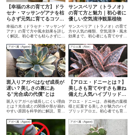
【幸福の木の育て方】ドラ
サンスベリア（トラノオ）
セナ・マッサンゲアナを枯
の育て方と魅力｜初心者に
らさず元気に育てるコツと
優しい空気清浄観葉植物
風水効果も解説！
幸福の木（ドラセナ・マッサンゲ
サンスベリア（トラノオ）の育て
アナ）の育て方や風水効果を詳し
方や人気の種類、空気清浄・風水
く解説。初心者でも枯らさずに育
効果まで。初心者にも育てやすい
てられる管理方法や、水やり・日
観葉植物を徹底解説！
当たりのポイントも紹介します。
アガベ属（Agave)
アロエ属（Aloe）
斑入りアガベはなぜ成長が
【アロエ・ドニーとは？】
遅い？美しさの裏にあ
美しさも育てやすさも兼ね
る“光合成の代償”とは
備えた人気ハイブリッドの
魅力
斑入りアガベが成長しにくい理由
アロエ・ドニーは、赤褐色の葉模
とは？光合成との関係や形が崩れ
様と紅葉する美しさが魅力のハイ
やすい原因を科学的に解説。育成
ブリッドアロエ。初心者でも育て
ポイントも紹介！
やすく、日光による色変化が楽し
める人気品種を徹底解説！
アガベ属（Agave)
アガベ属（Agave)