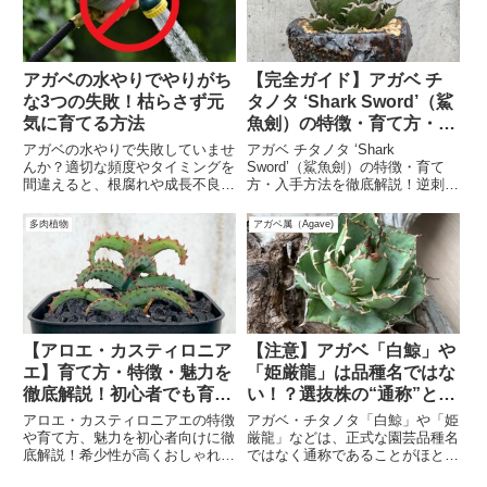
アガベの水やりでやりがち
【完全ガイド】アガベ チ
な3つの失敗！枯らさず元
タノタ ‘Shark Sword’（鯊
気に育てる方法
魚劍）の特徴・育て方・入
手方法を徹底解説！
アガベの水やりで失敗していませ
アガベ チタノタ ‘Shark
んか？適切な頻度やタイミングを
Sword’（鯊魚劍）の特徴・育て
間違えると、根腐れや成長不良の
方・入手方法を徹底解説！逆刺の
原因に。本記事では、アガベの水
鋸歯と美しいライムグリーンの葉
やりでやりがちな3つの失敗と、
が魅力の希少アガベ。育成のコツ
多肉植物
アガベ属（Agave)
枯らさず元気に育てる正しい方法
や水やり、最適な環境を詳しく解
を解説！初心者でも簡単に実践で
説。購入方法や入手のポイントも
きるコツを紹介します。
紹介！
【アロエ・カスティロニア
【注意】アガベ「白鯨」や
エ】育て方・特徴・魅力を
「姫厳龍」は品種名ではな
徹底解説！初心者でも育て
い！？選抜株の“通称”と本
やすい珍しいアロエ
当の見極め方
アロエ・カスティロニアエの特徴
アガベ・チタノタ「白鯨」や「姫
や育て方、魅力を初心者向けに徹
厳龍」などは、正式な園芸品種名
底解説！希少性が高くおしゃれな
ではなく通称であることがほとん
観葉植物として注目のこのアロエ
ど。本記事では名前と実物の違