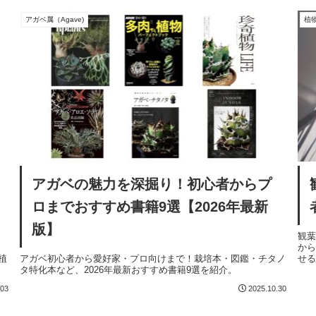
アガベ属（Agave)
植
アガベの魅力を深掘り！初心者からプ
ロまでおすすめ書籍9選【2026年最新
版】
観葉
か
植
アガベ初心者から愛好家・プロ向けまで！栽培本・図鑑・チタノ
せ
タ特化本など、2026年最新おすすめ書籍9選を紹介。
デ
.03
2025.10.30