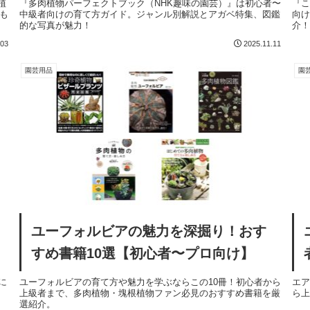
植
『多肉植物パーフェクトブック（NHK趣味の園芸）』は初心者〜
『こ
いも
中級者向けの育て方ガイド。ジャンル別解説とアガベ特集、図鑑
向け
的な写真が魅力！
介
.03
2025.11.11
園芸用品
園
ユーフォルビアの魅力を深掘り！おす
すめ書籍10選【初心者〜プロ向け】
に
ユーフォルビアの育て方や魅力を学ぶならこの10冊！初心者から
エ
上級者まで、多肉植物・塊根植物ファン必見のおすすめ書籍を厳
ら上
選紹介。