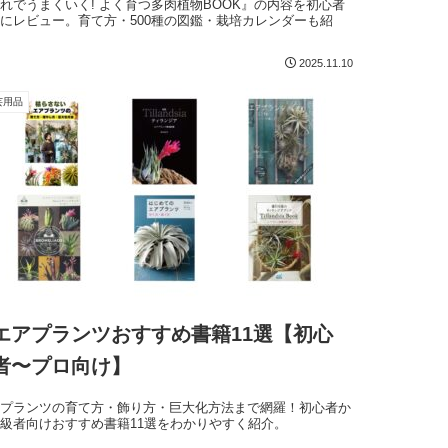
れでうまくいく! よく育つ多肉植物BOOK』の内容を初心者
にレビュー。育て方・500種の図鑑・栽培カレンダーも紹
！
2025.11.10
芸用品
エアプランツおすすめ書籍11選【初心
者〜プロ向け】
アプランツの育て方・飾り方・巨大化方法まで網羅！初心者か
級者向けおすすめ書籍11選をわかりやすく紹介。