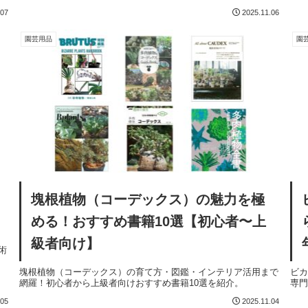
.07
2025.11.06
園芸用品
園
塊根植物（コーデックス）の魅力を極
める！おすすめ書籍10選【初心者〜上
級者向け】
術
塊根植物（コーデックス）の育て方・図鑑・インテリア活用まで
ビ
網羅！初心者から上級者向けおすすめ書籍10選を紹介。
専門
.05
2025.11.04