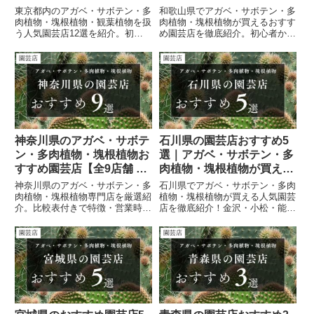
る人気ショップまとめ
東京都内のアガベ・サボテン・多
和歌山県でアガベ・サボテン・多
肉植物・塊根植物・観葉植物を扱
肉植物・塊根植物が買えるおすす
う人気園芸店12選を紹介。初心
め園芸店を徹底紹介。初心者から
者からマニアまで楽しめる有名店
マニアまで楽しめる人気ショップ
の特徴やSNS、営業時間、MAP
を一覧表と詳細解説でわかりやす
園芸店
園芸店
リンク付きで徹底解説。
くまとめました。希少植物や珍奇
植物を探す方必見！
神奈川県のアガベ・サボテ
石川県の園芸店おすすめ5
ン・多肉植物・塊根植物お
選｜アガベ・サボテン・多
すすめ園芸店【全9店舗 比
肉植物・塊根植物が買える
較ガイド】
人気ショップまとめ
神奈川県のアガベ・サボテン・多
石川県でアガベ・サボテン・多肉
肉植物・塊根植物専門店を厳選紹
植物・塊根植物が買える人気園芸
介。比較表付きで特徴・営業時
店を徹底紹介！金沢・小松・能美
間・SNS情報も網羅。初心者か
のおすすめショップを比較表付き
らマニアまで必見の園芸店ガイ
で解説。初心者からコレクターま
園芸店
園芸店
ド。
で満足できる保存版ガイドです。