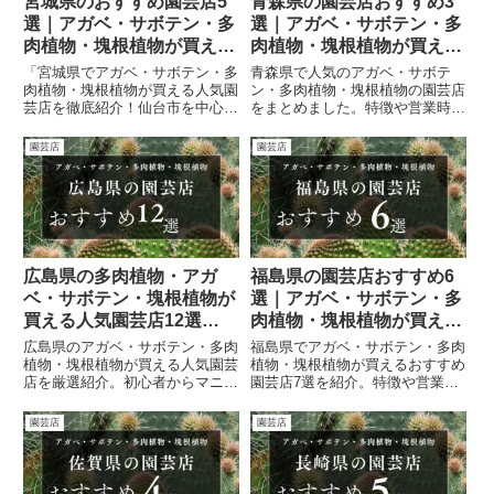
宮城県のおすすめ園芸店5
青森県の園芸店おすすめ3
選｜アガベ・サボテン・多
選｜アガベ・サボテン・多
肉植物・塊根植物が買える
肉植物・塊根植物が買える
人気ショップまとめ
人気ショップまとめ
「宮城県でアガベ・サボテン・多
青森県で人気のアガベ・サボテ
肉植物・塊根植物が買える人気園
ン・多肉植物・塊根植物の園芸店
芸店を徹底紹介！仙台市を中心に
をまとめました。特徴や営業時
専門店から大型園芸店まで比較表
間、SNSリンク付きで徹底紹
付きで解説。初心者からマニアま
介。
園芸店
園芸店
で楽しめるおすすめショップまと
め。」
広島県の多肉植物・アガ
福島県の園芸店おすすめ6
ベ・サボテン・塊根植物が
選｜アガベ・サボテン・多
買える人気園芸店12選
肉植物・塊根植物が買える
【2026年最新版】
人気ショップまとめ
広島県のアガベ・サボテン・多肉
福島県でアガベ・サボテン・多肉
植物・塊根植物が買える人気園芸
植物・塊根植物が買えるおすすめ
店を厳選紹介。初心者からマニア
園芸店7選を紹介。特徴や営業時
まで楽しめるおすすめ店を網羅！
間、SNS情報まで徹底解説しま
す。
園芸店
園芸店