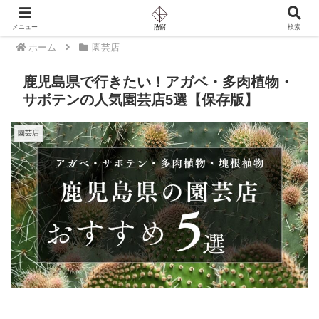
PR
メニュー
検索
ホーム
園芸店
鹿児島県で行きたい！アガベ・多肉植物・
サボテンの人気園芸店5選【保存版】
園芸店