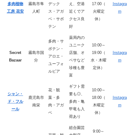
多肉植物
霧島市隼
デック
え、空港
17:00（
Instagra
工房 花安
人町
ス・アガ
近くでア
火曜定
m
ベ・サボ
クセス良
休）
テン
好
薬局内の
多肉・サ
ユニーク
10:00～
ボテン・
Secret
霧島市国
店舗、オ
19:00（
Instagra
アロエ・
Bazaar
分
ベサなど
水・木曜
m
ユーフォ
珍種も豊
定休）
ルビア
富
ギフト需
花・観
10:00～
シャン・
要も◎、
鹿児島市
葉・多
18:00（
Instagra
ド・フル
多肉・亀
南栄
肉・アガ
木曜定
m
ール
甲竜も入
ベ
休）
荷あり
総合園芸
9:00～