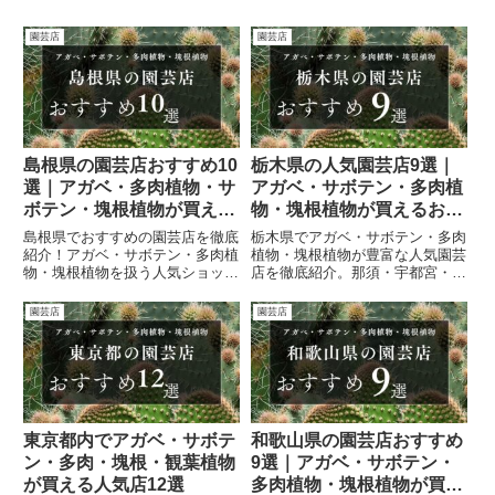
園芸店
園芸店
島根県の園芸店おすすめ10
栃木県の人気園芸店9選｜
選｜アガベ・多肉植物・サ
アガベ・サボテン・多肉植
ボテン・塊根植物が買える
物・塊根植物が買えるおす
人気ショップまとめ
すめショップまとめ
島根県でおすすめの園芸店を徹底
栃木県でアガベ・サボテン・多肉
紹介！アガベ・サボテン・多肉植
植物・塊根植物が豊富な人気園芸
物・塊根植物を扱う人気ショップ
店を徹底紹介。那須・宇都宮・小
を松江・出雲・浜田など地域別に
山・鹿沼などの有名店を一覧表付
網羅。比較表やSNSリンク付き
きで比較。各店舗の特徴・営業時
園芸店
園芸店
で、初心者からマニアまで満足で
間・SNSリンクもまとめた保存
きる一店が見つかります。
版ガイドです。
東京都内でアガベ・サボテ
和歌山県の園芸店おすすめ
ン・多肉・塊根・観葉植物
9選｜アガベ・サボテン・
が買える人気店12選
多肉植物・塊根植物が買え