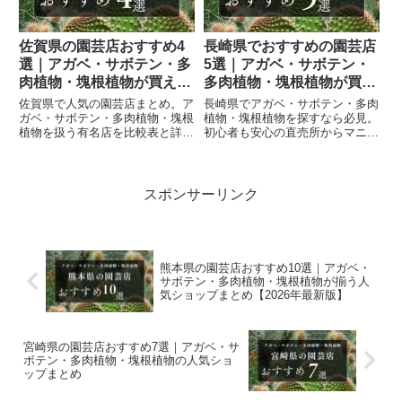
佐賀県の園芸店おすすめ4
長崎県でおすすめの園芸店
選｜アガベ・サボテン・多
5選｜アガベ・サボテン・
肉植物・塊根植物が買える
多肉植物・塊根植物が買え
人気店まとめ
る人気ショップまとめ
佐賀県で人気の園芸店まとめ。ア
長崎県でアガベ・サボテン・多肉
ガベ・サボテン・多肉植物・塊根
植物・塊根植物を探すなら必見。
植物を扱う有名店を比較表と詳細
初心者も安心の直売所からマニア
情報で紹介します。
向け専門店まで、人気園芸店5選
を徹底紹介。所在地・営業時間・
SNSリンク付きで分かりやすく
まとめました。
スポンサーリンク
熊本県の園芸店おすすめ10選｜アガベ・
サボテン・多肉植物・塊根植物が揃う人
気ショップまとめ【2026年最新版】
宮崎県の園芸店おすすめ7選｜アガベ・サ
ボテン・多肉植物・塊根植物の人気ショ
ップまとめ