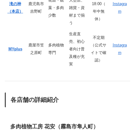
花苗・観
大型店、
滝の神
鹿児島市
18:00（
Instagra
葉・多肉
雑貨・資
（本店）
吉野町
年中無
m
少数
材まで揃
休）
う
生産直
不定期
売、初心
鹿屋市笠
多肉植物
（公式サ
Instagra
MYplus
者向け普
之原町
専門
イトで確
m
及種が充
認）
実
各店舗の詳細紹介
多肉植物工房 花安（霧島市隼人町）