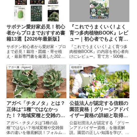
サボテン愛好家必見！初心
『これでうまくいく! よく
者からプロまでおすすめ書
育つ多肉植物BOOK』レビ
籍13選【2026年最新版】
ュー｜初心者でもよく育
つ！500種＆育て方完全ガ
サボテン初心者から愛好家・プロ
『これでうまくいく! よく育つ多
イド
まで必見！栽培・図鑑・寄せ植
肉植物BOOK』の内容を初心者向
え・最新専門書を厳選した2026
けにレビュー。育て方・500種の
年おすすめ書籍13選を紹介。
図鑑・栽培カレンダーも紹介！
アガベ属（Agave)
植物雑学
アガベ「チタノタ」とは？
公益法人が認定する信頼の
正体は“1種”ではなかっ
園芸資格｜グリーンアドバ
た！？地域変種と交雑の真
イザー資格の詳細と取得方
実
法
アガベ・チタノタは“1種の品
公益社団法人が認定する「グリー
種”ではない？地域変種や交雑個
ンアドバイザー資格」を徹底解
体の違いを徹底解説！フォルム重
説。園芸の正しい知識を学び、講