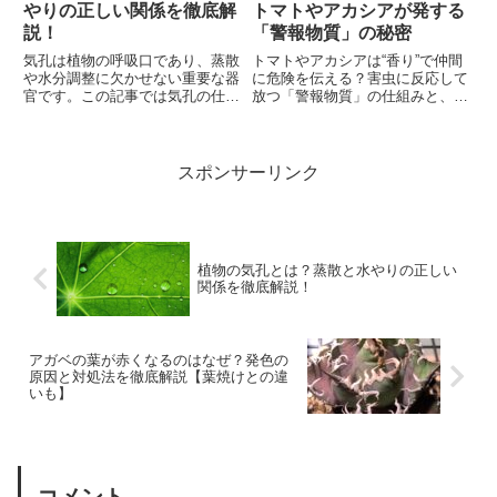
やりの正しい関係を徹底解
トマトやアカシアが発する
説！
「警報物質」の秘密
気孔は植物の呼吸口であり、蒸散
トマトやアカシアは“香り”で仲間
や水分調整に欠かせない重要な器
に危険を伝える？害虫に反応して
官です。この記事では気孔の仕組
放つ「警報物質」の仕組みと、植
みと水やりの関係を初心者にもわ
物同士が行う驚きの情報伝達をわ
かりやすく解説します。
かりやすく解説。
スポンサーリンク
植物の気孔とは？蒸散と水やりの正しい
関係を徹底解説！
アガベの葉が赤くなるのはなぜ？発色の
原因と対処法を徹底解説【葉焼けとの違
いも】