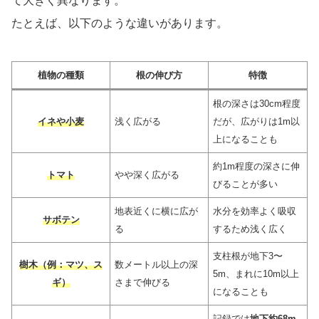
て大きく異なります。
たとえば、以下のような違いがあります。
植物の種類
根の伸び方
特徴
根の深さは30cm程度
イネや小麦
浅く広がる
だが、広がりは1m以
上になることも
約1m程度の深さに伸
トマト
やや深く広がる
びることが多い
地表近くに横に広が
水分を効率よく吸収
サボテン
る
するため浅く広く
支柱根が地下3〜
樹木（例：マツ、ス
数メートル以上の深
5m、まれに10m以上
ギ）
さまで伸びる
になることも
記録では
地下約68m