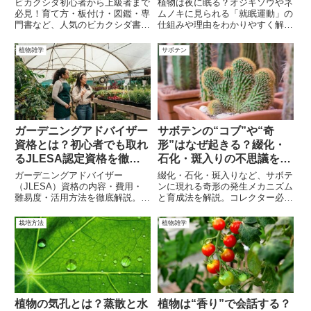
ビカクシダ初心者から上級者まで
植物は夜に眠る？オジギソウやネ
必見！育て方・板付け・図鑑・専
ムノキに見られる「就眠運動」の
門書など、人気のビカクシダ書籍
仕組みや理由をわかりやすく解
おすすめ10選を徹底紹介。
説。家庭で観察できる植物も紹
介！
植物雑学
サボテン
ガーデニングアドバイザー
サボテンの“コブ”や“奇
資格とは？初心者でも取れ
形”はなぜ起きる？綴化・
るJLESA認定資格を徹底
石化・斑入りの不思議を解
解説【費用・難易度・活用
説
ガーデニングアドバイザー
綴化・石化・斑入りなど、サボテ
法】
（JLESA）資格の内容・費用・
ンに現れる奇形の発生メカニズム
難易度・活用方法を徹底解説。初
と育成法を解説。コレクター必見
心者や主婦でも在宅で取得でき、
の珍奇個体の魅力に迫ります。
園芸の仕事や副業にも役立つ人気
栽培方法
植物雑学
資格です。
植物の気孔とは？蒸散と水
植物は“香り”で会話する？