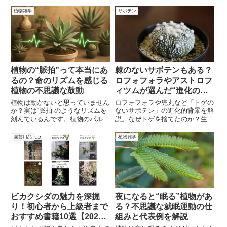
視で選ばれる理由と、オアハカ
師・相談員・園芸店勤務などに活
産・チャパス産・フィリピン系の
かせる信頼の資格です。
植物雑学
サボテン
特徴をわかりやすく紹介。
植物の“脈拍”って本当にあ
棘のないサボテンもある？
るの？命のリズムを感じる
ロフォフォラやアストロフ
植物の不思議な鼓動
ィツムが選んだ“進化のか
たち”
植物は動かないと思っていません
ロフォフォラや兜丸など「トゲの
か？実は“脈拍”のようなリズムを
ないサボテン」の進化的背景を解
刻んでいるんです。植物のパルス
説。なぜトゲを捨てたのか？生存
運動とその生理メカニズムをわか
戦略と育てやすさをわかりやすく
りやすく解説します。
紹介。
園芸用品
植物雑学
ビカクシダの魅力を深掘
夜になると“眠る”植物があ
り！初心者から上級者まで
る？不思議な就眠運動の仕
おすすめ書籍10選【2026
組みと代表例を解説
年最新版】